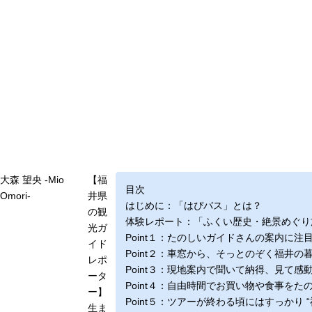
大森 望央 -Mio
【福
目次
Omori-
井県
はじめに：「はぴバス」とは？
の観
体験レポート：「ふくい歴史・絶景めぐり
光ガ
Point１：たのしいガイドさんの案内に注
イド
Point２：車窓から、そっとのぞく福井の
レポ
Point３：現地案内で聞いて納得、見て感
ータ
Point４：自由時間でお買い物や食事をた
ー】
Point５：ツアーが終わる頃にはすっかり “
生ま