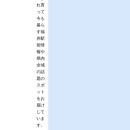
れ育
って
今も
暮ら
す福
井駅
前情
報や
県内
全域
の話
題の
スポ
ット
をお
届け
して
いま
す。