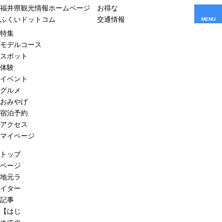
福井県観光情報ホームページ
お得な
ふくいドットコム
交通情報
MENU
特集
モデルコース
スポット
体験
イベント
グルメ
おみやげ
宿泊予約
アクセス
マイページ
トップ
ページ
地元ラ
イター
記事
【はじ