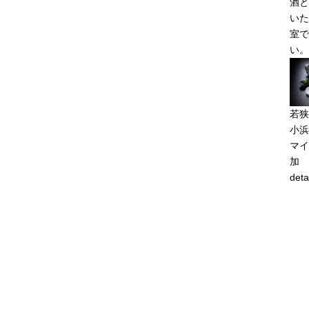
酒と
いた
室で
い。
若狭
小浜
マイ
加
deta