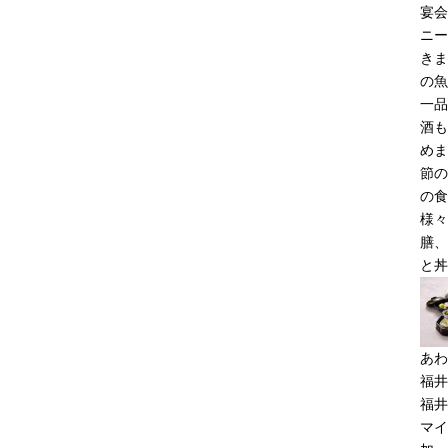
宴会
ニー
きま
の魚
一品
酒も
めま
節の
の食
様々
膳、
と丼
あわ
福井
福井
マイ