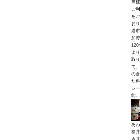
等様
ご利
をご
おり
港市
加資
12
より
取り
て、
の食
た料
シー
能…
あわ
福井
坂井