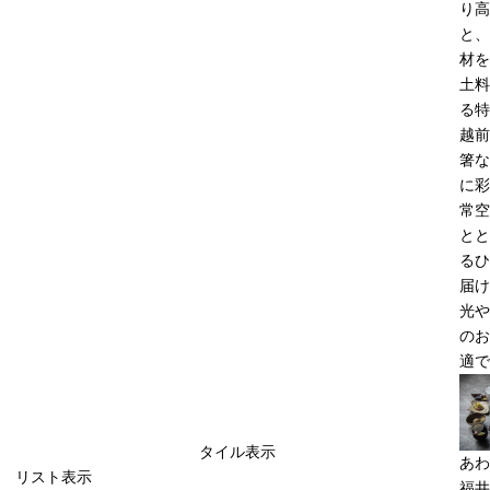
り高
と、
材を
土料
る特
越前
箸な
に彩
常空
とと
るひ
届け
光や
のお
適で
タイル表示
あわ
リスト表示
福井