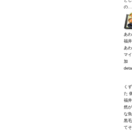
とし
の…
あわ
福井
あわ
マイ
加
deta
くず
た 
福井
然が
な魚
黒毛
てそ