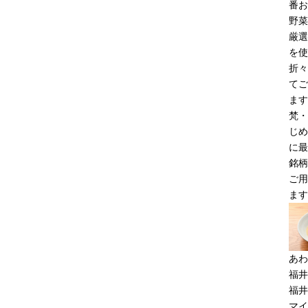
番お
野菜
厳選
を使
折々
てご
ます
梵・
じめ
に最
銘柄
ご用
ます
あわ
福井
福井
マイ