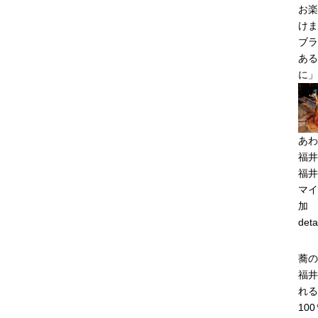
お楽
けま
ブラ
ある
に」
あわ
福井
福井
マイ
加
deta
蕎の
福井
れる
10