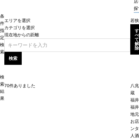
店
探
条
エリアを選択
若狭
件
カテゴリを選択
指
す
現在地からの距離
べ
定
て
解
検
除
索
検索
検
索
70
件ありました
八兆
結
蔵 
果
福井
福井
地元
お店
ンタ
人酒