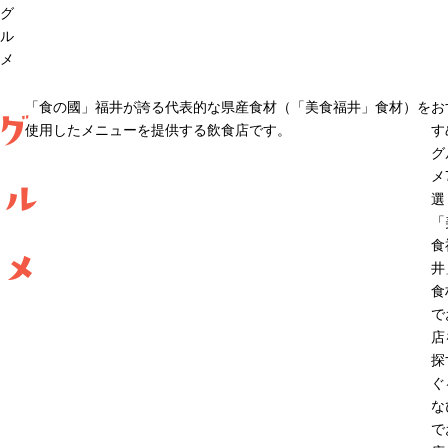
グ
ル
メ
「食の國」福井が誇る代表的な県産食材（「美食福井」食材）を
お
グ
使用したメニューを提供する飲食店です。
す
グ
メ
ル
選
「
食
メ
井
食
で
店
探
ぐ
な
で