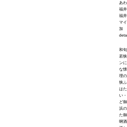
あわ
福井
福井
マイ
加
deta
和旬
若狭
ンに
な懐
理の
狭ふ
はた
い・
ど御
浜の
た御
唎酒