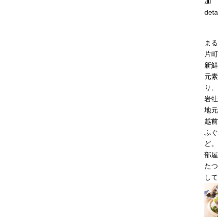
加
deta
まる
片町
新鮮
元素
り、
岩牡
地元
越前
ふぐ
ど。
部屋
たつ
して