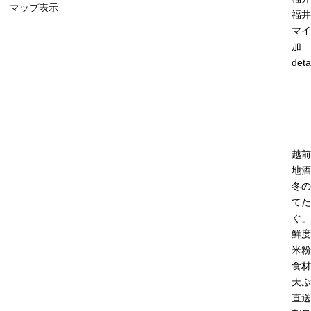
マップ表示
福井
マイ
加
deta
越前
地酒
冬の
てた
ぐ」
鮮度
米粉
食材
天ぷ
直送