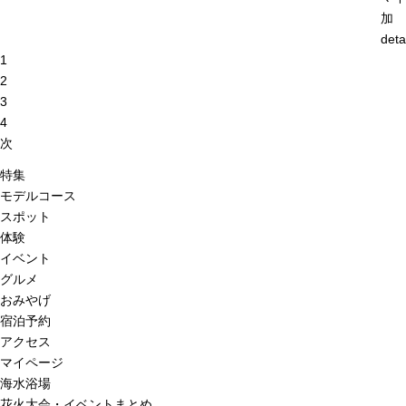
加
deta
1
2
3
4
次
特集
モデルコース
スポット
体験
イベント
グルメ
おみやげ
宿泊予約
アクセス
マイページ
海水浴場
花火大会・イベントまとめ