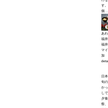
す。
個…
あわ
福井
福井
マイ
加
deta
日本
旬の
かっ
しで
夕食
祭、