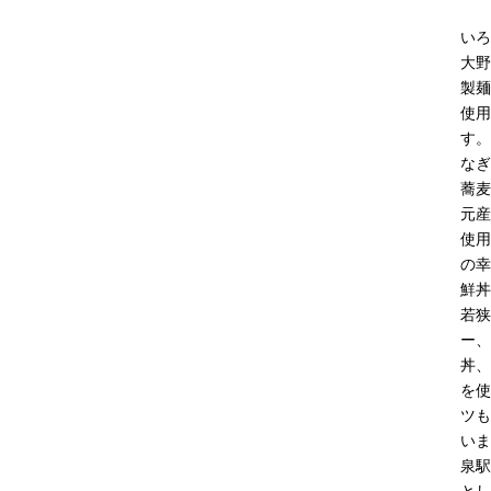
いろ
大野
製麺
使用
す。
なぎ
蕎麦
元産
使用
の幸
鮮丼
若狭
ー、
丼、
を使
ツも
いま
泉駅