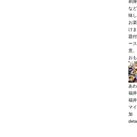
刺身
など
味し
お楽
けま
題付
ース
意。
おも
あわ
福井
福井
マイ
加
deta