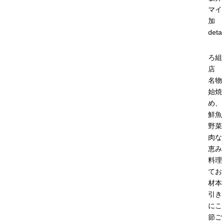
マイ
加
deta
ろ組
店
名物
始焼
め、
鮮魚
野菜
肉な
恵み
料理
てお
材本
引き
にこ
節ご