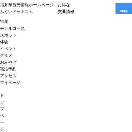
福井県観光情報ホームページ
お得な
ふくいドットコム
交通情報
MENU
特集
モデルコース
スポット
体験
イベント
グルメ
おみやげ
宿泊予約
アクセス
マイページ
ト
ッ
プ
ペ
ー
ジ