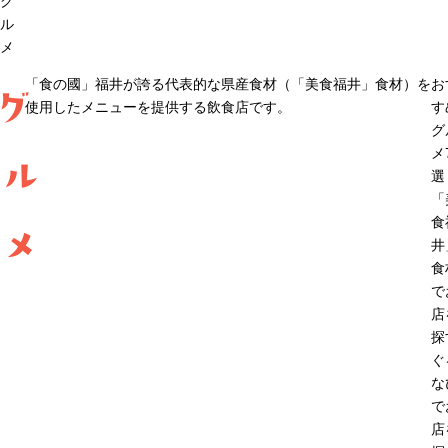
グ
ル
メ
「食の國」福井が誇る代表的な県産食材（「美食福井」食材）を
お
グ
使用したメニューを提供する飲食店です。
す
グ
メ
ル
選
「
食
メ
井
食
で
店
探
ぐ
な
で
店