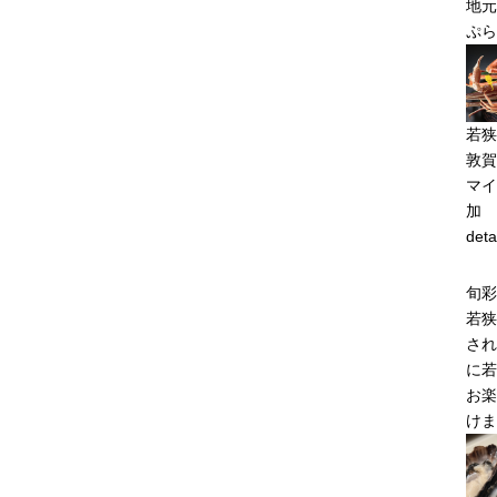
地元
ぷら
若狭
敦賀
マイ
加
deta
旬彩
若狭
され
に若
お楽
けま