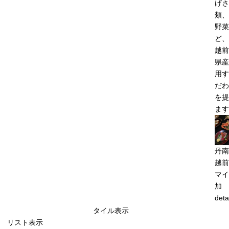
げさ
類、
野菜
ど、
越前
県産
用す
だわ
を提
ます
丹南
越前
マイ
加
deta
タイル表示
リスト表示