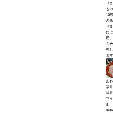
りま
もの
10
の魚
りま
には
用。
も合
整し
ます
あわ
福井
福井
マイ
加
deta