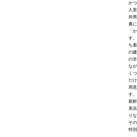
かつ
人里
井県
裏に
「か
す。
ち着
の建
の非
なが
くつ
だけ
用意
す。
新鮮
美浜
りな
その
特別
…