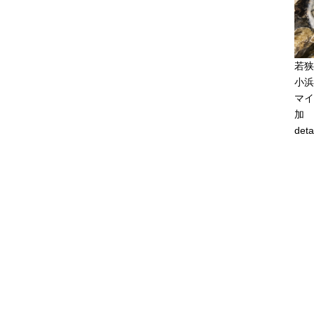
若狭
小浜
マイ
加
deta