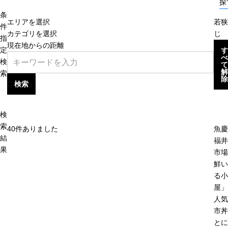
探
条
エリアを選択
若狭
件
カテゴリを選択
じ
指
現在地からの距離
定
す
べ
検
て
解
索
除
検索
検
索
40
件ありました
魚慶
結
福井
果
市場
鮮い
る小
屋」
人気
市丼
とに