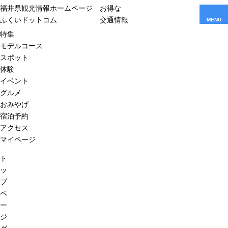
福井県観光情報ホームページ
お得な
ふくいドットコム
交通情報
MENU
特集
モデルコース
スポット
体験
イベント
グルメ
おみやげ
宿泊予約
アクセス
マイページ
ト
ッ
プ
ペ
ー
ジ