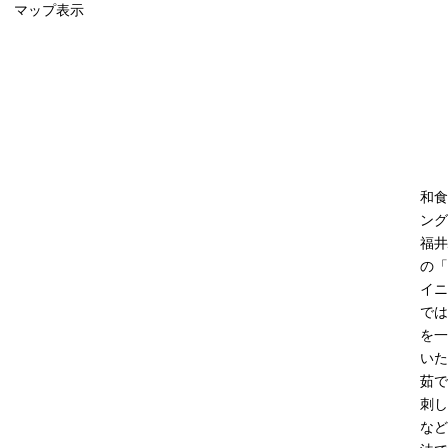
マップ表示
和食
ング
福井
の「
イニ
では
を一
いた
茹で
刺し
など