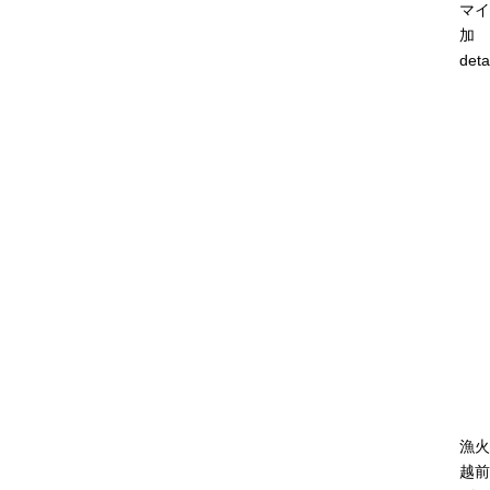
マイ
加
deta
漁火
越前