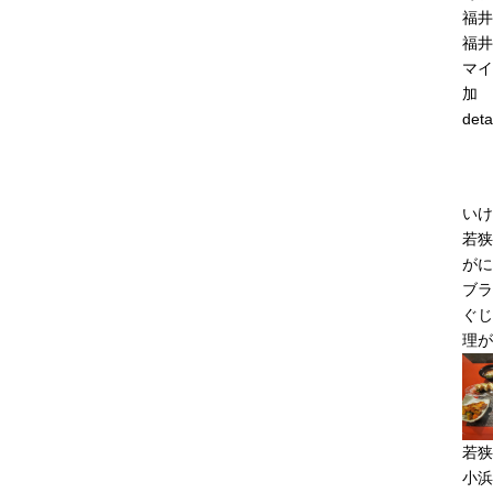
福井
福井
マイ
加
deta
いけ
若狭
がに
ブラ
ぐじ
理が
若狭
小浜