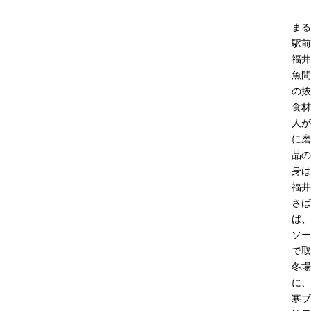
まる
駅前
福井
魚問
の抜
食材
人が
に磨
品の
身は
福井
さば
ば、
ソー
で取
冬場
に、
寒ブ