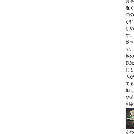
月亭
近く
旬の
がに
しめ
す。
落ち
で、
族の
観光
にも
人が
てる
加え
や若
刺身
あわ