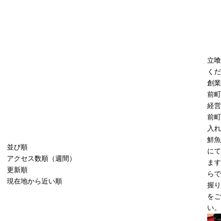
立喰
くだ
創業
前町
経営
前町
入れ
鮮魚
並び順
にて
アクセス数順（週間）
ます
更新順
らで
現在地から近い順
握り
をご
い。