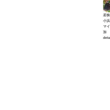
若狭
小浜
マイ
加
deta