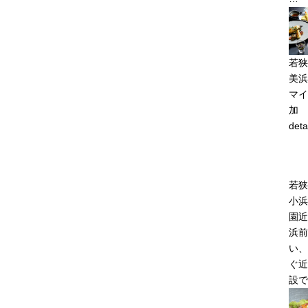
若狭
美浜
マイ
加
deta
若狭
小浜
園近
浜前
い、
ぐ近
設で