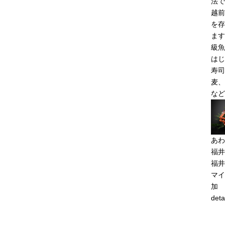
法で
越前
を存
ます
級魚
はじ
寿司
麦、
など
あわ
福井
福井
マイ
加
deta