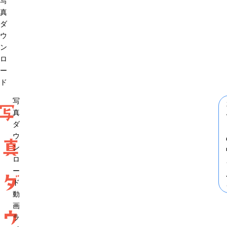
写
真
ダ
ウ
ン
ロ
ー
ド
写
写
真
ダ
ウ
真
ン
ロ
ー
ダ
ド
動
画
ウ
ラ