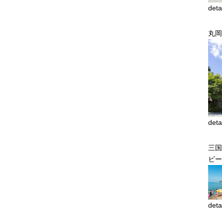
deta
丸岡
deta
三国
ビー
deta