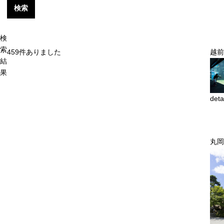
検索
検
索
459
件ありました
越前
結
果
deta
丸岡