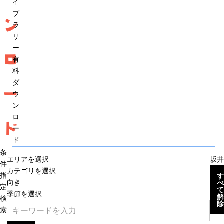
イ
ブ
ン
ラ
リ
ー
ロ
有
料
ダ
ー
ウ
ン
ロ
ド
ー
ド
条
エリアを選択
坂井
件
カテゴリを選択
指
す
向き
べ
定
て
季節を選択
解
検
除
索