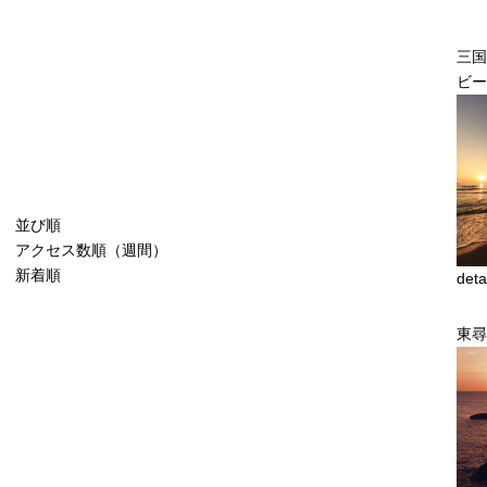
三国
ビー
並び順
アクセス数順（週間）
新着順
deta
東尋