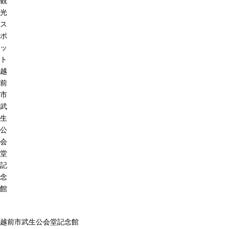
観
光
ス
ポ
ッ
ト
越
前
市
武
生
公
会
堂
記
念
館
越前市武生公会堂記念館