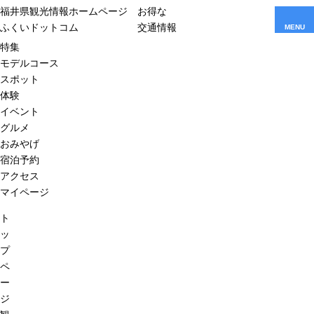
福井県観光情報ホームページ
お得な
ふくいドットコム
交通情報
MENU
特集
モデルコース
スポット
体験
イベント
グルメ
おみやげ
宿泊予約
アクセス
マイページ
ト
ッ
プ
ペ
ー
ジ