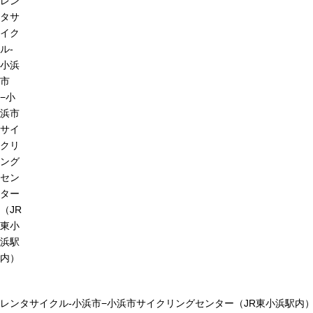
レン
タサ
イク
ル-
小浜
市
−小
浜市
サイ
クリ
ング
セン
ター
（JR
東小
浜駅
内）
レンタサイクル-小浜市−小浜市サイクリングセンター（JR東小浜駅内