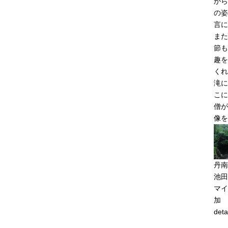
から
の姿
言に
また
節も
趣を
くれ
滝に
こに
僧が
像を
丹南
池田
マイ
加
deta