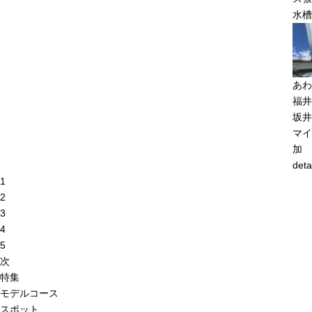
水槽
あわ
福井
坂井
マイ
加
deta
1
2
3
4
5
次
特集
モデルコース
スポット