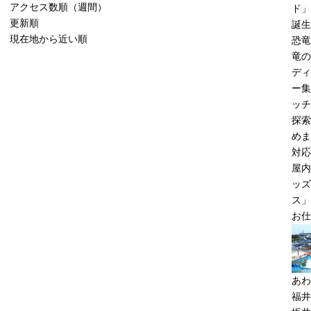
アクセス数順（週間）
ド」
更新順
誕生
現在地から近い順
恐竜
竜の
ディ
ー集
ッチ
探索
めま
対応
屋内
ッズ
ス」
お仕
あわ
福井