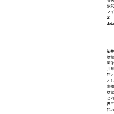
若狭
敦賀
マイ
加
deta
福井
物館
画像
井県
館＞
とし
生物
物館
と内
界三
館の