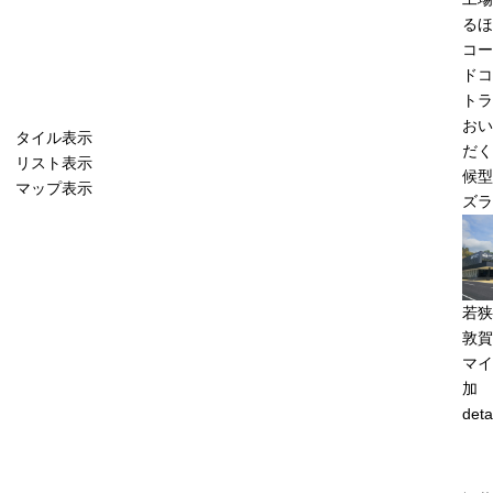
るほ
コー
ドコ
トラ
おい
タイル表示
だく
リスト表示
候型
マップ表示
ズラ
若狭
敦賀
マイ
加
deta