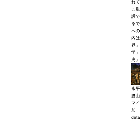
れて
こ単
設で
るで
への
内は
界」
学」
史」
永平
勝山
マイ
加
deta