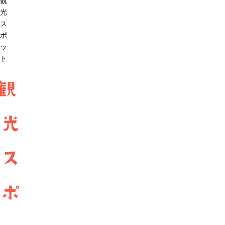
観
光
ス
ポ
ッ
ト
観
光
ス
ポ