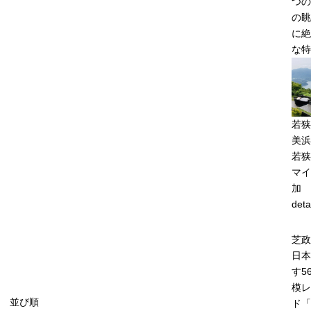
つの
の眺
に絶
な特
若狭
美浜
若狭
マイ
加
deta
芝政
日本
す5
模レ
並び順
ド「