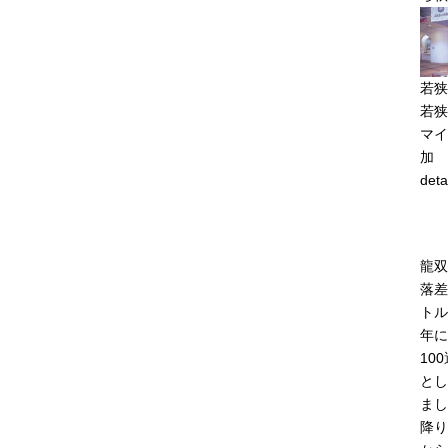
若狭
若狭
マイ
加
deta
龍双
落差
トル
年に
10
とし
まし
降り