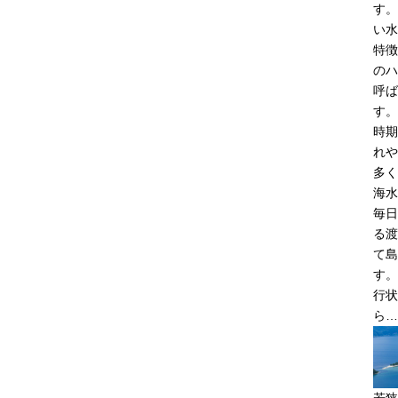
す。
い水
特徴
のハ
呼ば
す。
時期
れや
多く
海水
毎日
る渡
て島
す。
行状
ら…