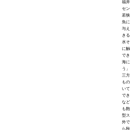
福井
セン
若狭
魚に
与え
きる
水そ
に触
でき
海に
う」
三方
もの
いて
でき
など
も飽
型ス
外で
ら秋