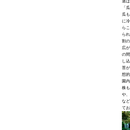
選ば
「瓜
瓜も
に冷
らこ
られ
割の
広が
の間
し込
苔が
想的
園内
株も
や、
など
てお