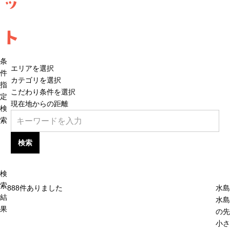
ッ
ト
条
エリアを選択
件
カテゴリを選択
指
こだわり条件を選択
定
現在地からの距離
検
索
検索
検
索
888
件ありました
水島
結
水島
果
の先
小さ