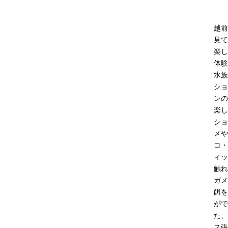
越前
見て
楽し
体験
水族
ショ
ンの
楽し
ショ
メや
コ・
ィッ
触れ
ガメ
餌を
がで
た、
ス張