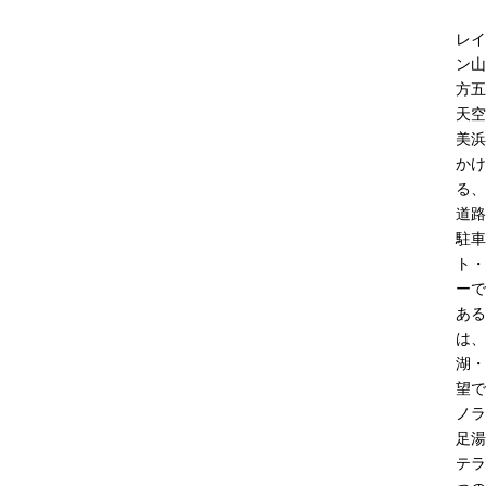
レイ
ン山
方五
天空
美浜
かけ
る、
道路
駐車
ト・
ーで
ある
は、
湖・
望で
ノラ
足湯
テラ