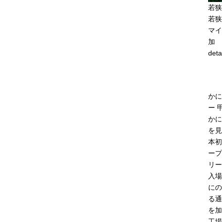
若狭
若狭
マイ
加
deta
かに
ー 
かに
を見
本初
ープ
リー
入場
にの
る通
を加
工場