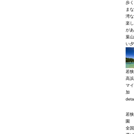
歩く
まな
湾な
楽し
があ
葉山
い夕
若狭
高浜
マイ
加
deta
若狭
園 
全国