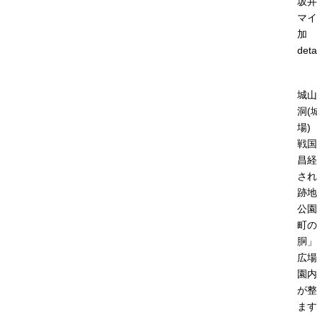
坂井
マイ
加
deta
城山
洞(
場)
戦国
昌経
され
跡地
公園
町の
胴」
広場
園内
が整
ます