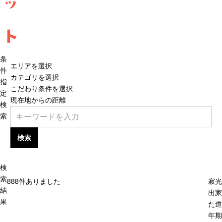
ッ
ト
条
エリアを選択
件
カテゴリを選択
指
こだわり条件を選択
定
現在地からの距離
検
索
検索
検
索
888
件ありました
寂光
結
出家
果
た道
年期