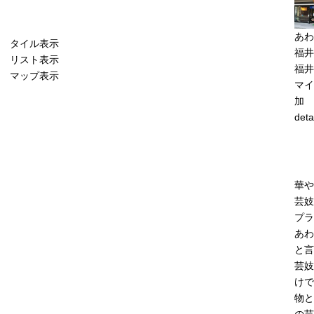
あわ
タイル表示
福井
リスト表示
福井
マップ表示
マイ
加
deta
華や
芸妓
プラ
あわ
と言
芸妓
けで
物と