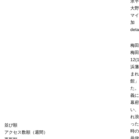
永平
大野
マイ
加
deta
梅田
梅田
12(
浜藩
まれ
館」
た。
義に
幕府
い、
れ浪
った
並び順
時の
アクセス数順（週間）
井伊