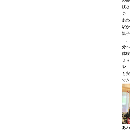
の芸
妓さ
身！
あわ
駅か
親子
ー、
分へ
体験
ＯＫ
や、
も安
でき
あわ