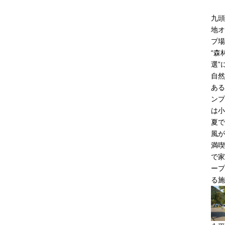
九頭
地オ
プ場
“森
選”
自然
ある
ンプ
は小
夏で
風が
満喫
で家
ープ
る施