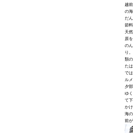
越前
の海
だん
節料
天然
原を
のん
り。
類の
たは
では
ルメ
夕部
ゆく
て下
かけ
海の
前が