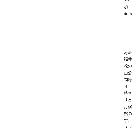
マイ
加
deta
河甚
福井
花の
山公
閑静
り、
持ち
りと
お宿
館の
す。
（1