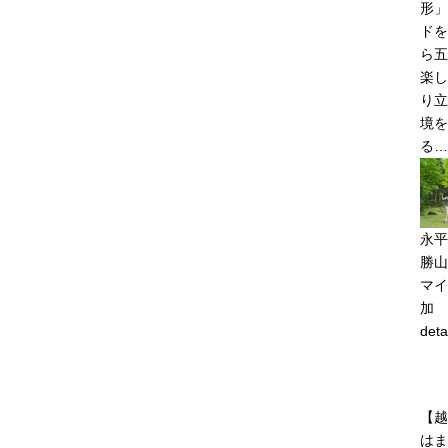
形」
ドを
ら五
楽し
り立
境を
る…
永平
勝山
マイ
加
deta
【越
はま