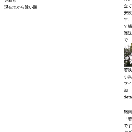
更新順
企て
現在地から近い順
安政5
年、
て捕
護送
で…
若狭
小浜
マイ
加
deta
嶺南
「若
です