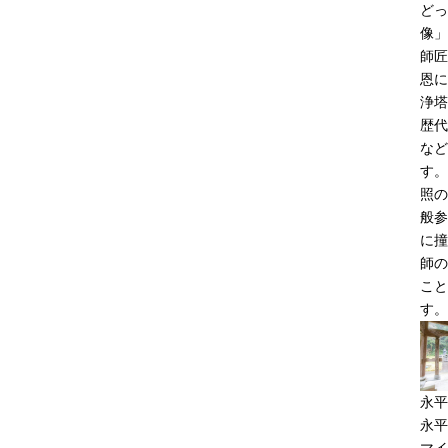
どっ
像」
師匠
恩に
浄塔
歴代
など
す。
照の
般参
に撞
師の
こと
す。
永平
永平