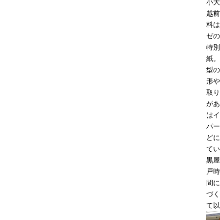
小大
越前
料は
ゼの
特別
紙。
型の
形や
取り
があ
はイ
パー
どに
てい
黒屋
戸時
間に
づく
て以