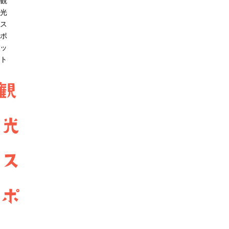
観
光
ス
ポ
ッ
ト
観
光
ス
ポ