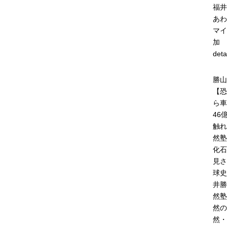
福井
あわ
マイ
加
deta
勝山
【恐
ら車
46
触れ
然塾
化石
見さ
球史
井勝
然塾
然の
然・