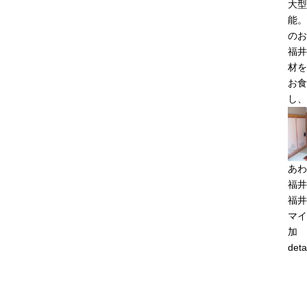
大型
能。
のお
福井
材を
お食
し、
あわ
福井
福井
マイ
加
deta