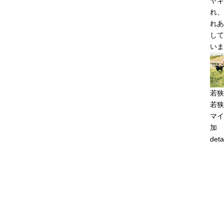
ヤギ
れ、
れあ
して
いま
若狭
若狭
マイ
加
deta