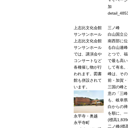
加
detail_485
上志比文化会館
三ノ峰
サンサンホール
白山国立公
上志比文化会館
南西部に位
サンサンホール
る白山連峰
では、講演会や
とつで、福
コンサートなど
で最も高い
各種催し物が行
して有名。
われます。図書
峰は、その
館も併設されて
前・加賀・
います。
三国の峰と
意の「三峰
も、岐阜県
白からの禅
を順に、一
永平寺・奥越
(標高1,83
永平寺町
二ノ峰(標