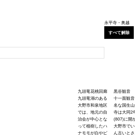
永平寺・奥越
すべて解除
九頭竜花桃回廊
黒谷観音
九頭竜湖のある
十一面観音
大野市和泉地区
名な国生山
では、地元の自
寺は大同2
治会が中心とな
(807)に
って植樹したハ
大野市でい
ナモモが白やピ
ん古いとさ