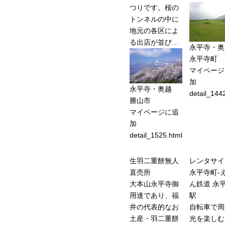
つりです。桜の
トンネルの中に
地元の各区によ
る出店が並び…
永平寺・奥
永平寺町
マイページ
加
永平寺・奥越
detail_144
勝山市
マイページに追
加
detail_1525.html
生羽二重餅無人
レンタサイ
直売所
永平寺町-
大本山永平寺御
ん鉄道 永
用達であり、福
駅
井の代表的なお
自転車で周
土産・羽二重餅
光を楽しむ