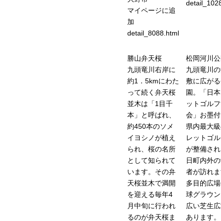
detail_102
マイページに追
加
detail_8088.html
勝山弁天桜
松岡河川公
九頭竜川右岸に
九頭竜川の
約1．5kmにわた
敷に広がる
って続く弁天桜
園。「日本
並木は「1目千
ットゴルフ
本」と呼ばれ、
会」お墨付
約450本のソメ
県内最大級
イヨシノが植え
レットゴル
られ、桜の名所
が整備され
として知られて
日町内外の
います。その弁
者が訪れま
天桜並木で満開
多目的広場
を迎える毎年4
球グラウン
月中旬に行われ
広い芝生広
るのが弁天桜ま
あります。