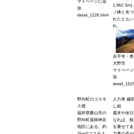
マイページに追
1,962.3m
加
ノ峰と名づ
detail_1226.html
れたともい
れ…
永平寺・奥
大野市
マイページ
加
detail_152
野向町のコスモ
人力車 越
ス畑
し組
福井県勝山市の
週末や休日
野向町薬師神谷
なれば、観
地区にある、約
を乗せて走
2haのコスモス
力車の姿が