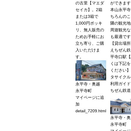
の古里【マエダ
ができます
セイカ】。2箱
本山永平寺
または3箱で
ちろんのこ
1,000円ポッキ
隣の観光地
リ、無人販売の
周遊観光な
ためお手軽にお
も最適です
立ち寄り、ご購
【貸出場所
入いただけま
えちぜん鉄
す。
平寺口駅【
くは下記を
ください】
タサイクル 
利用ガイド 
永平寺・奥越
ちぜん鉄
永平寺町
マイページに追
加
detail_7209.html
永平寺・奥
永平寺町
マイページ