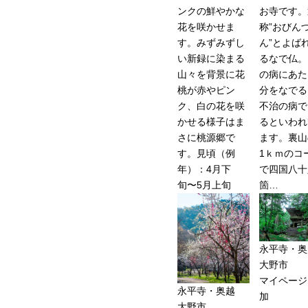
ンクの鮮やかな
お寺です。
花を咲かせま
称”おびん
す。みずみずし
ん”とよば
い新録に染まる
るなで仏。
山々を背景に花
の病にあた
桃が赤やピン
分をなでる
ク、白の花を咲
不治の病で
かせる様子はま
るといわれ
さに桃源郷で
ます。裏山
す。見頃（例
1ｋｍのコ
年）：4月下
で四国八十
旬〜5月上旬
箇…
永平寺・奥
大野市
マイページ
永平寺・奥越
加
大野市