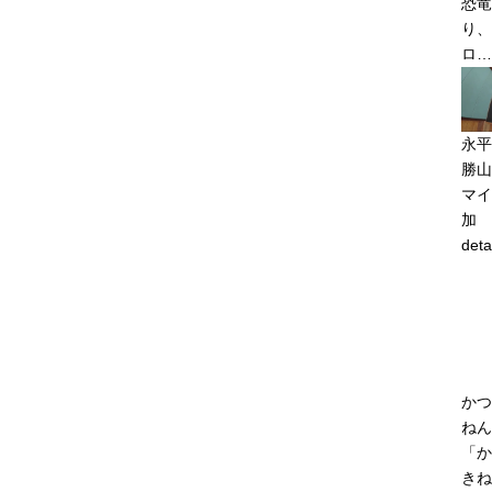
恐竜
り、
ロ…
永平
勝山
マイ
加
deta
かつ
ねん
「か
きね