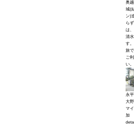
奥越
城(
ン)
らず
は、
清水
す。
旅で
ご利
い。
永平
大野
マイ
加
deta