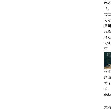
IW
営。
市に
らか
屋川
れる
れた
です
空…
永平
勝山
マイ
加
deta
大清