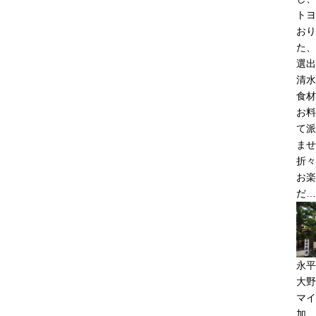
トヨ
おり
た、
選出
清水
食材
お料
て派
ませ
折々
お楽
だ…
永平
大野
マイ
加