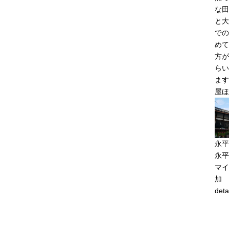
な田
と大
での
めて
方が
らい
ます
屋ほ
永平
永平
マイ
加
deta