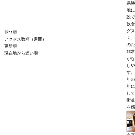
県勝
地に
設で
飲食
グス
並び順
く、
アクセス数順（週間）
の距
更新順
非常
現在地から近い順
がな
しや
す。
年の
年に
して
街並
を感