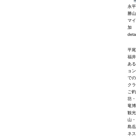
永平
勝山
マイ
加
deta
平尾
福井
ある
ョン
での
クラ
ご釣
坊・
竜博
観光
山・
島岳
ネス