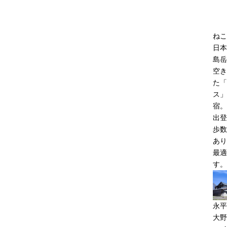
ねこ
日本
島岳
空き
た「
ス」
宿。
出登
歩数
あり
最適
す。
永平
大野