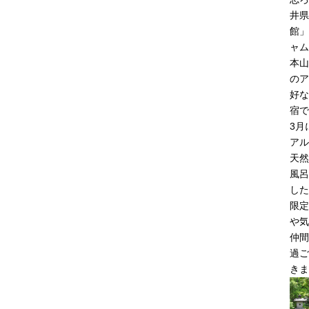
井県
館」
ャム
本山
のア
好な
宿で
3月
アル
天然
風呂
した
限定
や気
仲間
過ご
きま