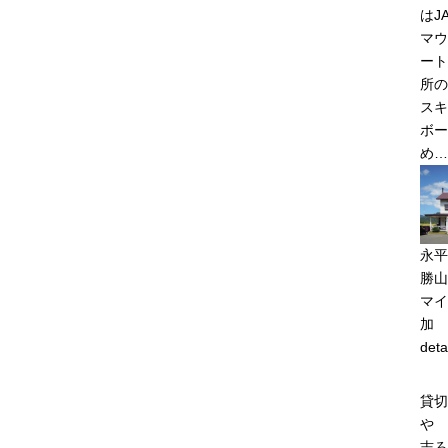
はJ
マウ
ート
所の
スキ
ボー
め…
永平
勝山
マイ
加
deta
貸切
や
志ろ