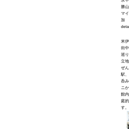
永平
勝山
マイ
加
deta
米伊
街中
巡り
立地
ぜん
駅、
呑み
ニか
館内
庭的
す。