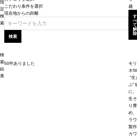
指
こだわり条件を選択
越
定
現在地からの距離
検
す
べ
索
て
解
除
検索
検
索
50
件ありました
モリ
結
ネIW
果
“生
ぶ”
に、
生そ
り豊
め、
ラウ
製作
カワ