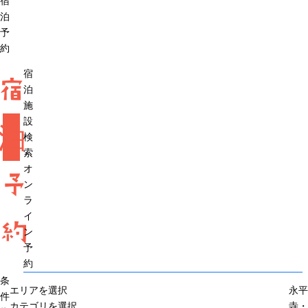
宿
泊
予
約
宿
宿
泊
施
設
泊
検
索
オ
予
ン
ラ
イ
約
ン
予
約
条
エリアを選択
永平
件
カテゴリを選択
寺・