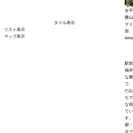
永平
勝山
タイル表示
マイ
リスト表示
加
マップ表示
deta
駅前
福井
な農
で、
のお
ちで
な宿
てい
す。
都・
点で