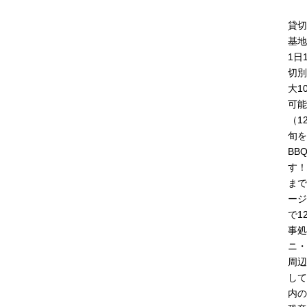
貸切
基地
1日
切別
大1
可能
（1
旬を
BB
す！
まで
ージ
で1
事処
ニ・
周辺
して
内の