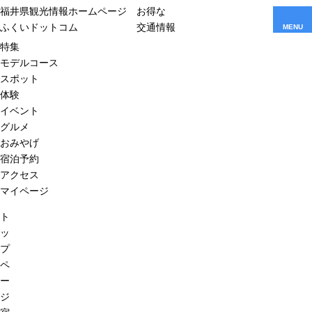
福井県観光情報ホームページ
お得な
ふくいドットコム
交通情報
MENU
特集
モデルコース
スポット
体験
イベント
グルメ
おみやげ
宿泊予約
アクセス
マイページ
ト
ッ
プ
ペ
ー
ジ