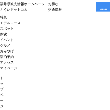
福井県観光情報ホームページ
お得な
ふくいドットコム
交通情報
MENU
特集
モデルコース
スポット
体験
イベント
グルメ
おみやげ
宿泊予約
アクセス
マイページ
ト
ッ
プ
ペ
ー
ジ