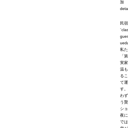
加
deta
民
⁻cl
gu
ued
私た
「第
実家
温も
るこ
て運
す。
わず
う贅
ショ
夜に
では