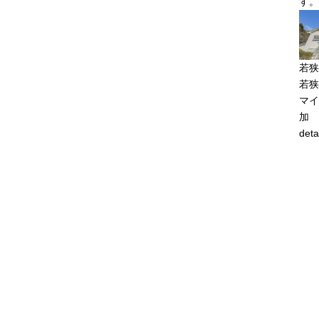
す。
若狭
若狭
マイ
加
deta