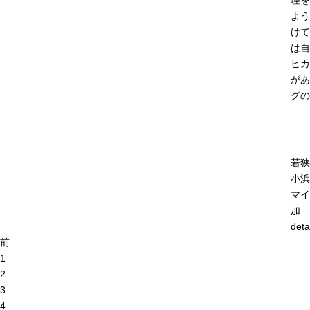
理を
よう
けて
は自
ヒカ
があ
グの
若狭
小浜
マイ
加
deta
前
1
2
3
4