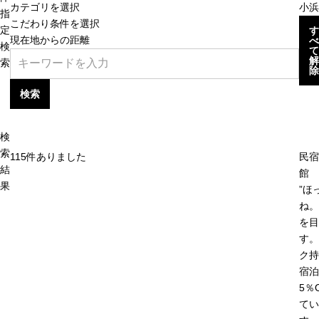
カテゴリを選択
小浜
指
こだわり条件を選択
定
す
現在地からの距離
べ
検
て
解
索
除
検索
検
索
115
件ありました
民宿
結
館
果
”ほ
ね。
を目
す。
ク持
宿泊
5％
てい