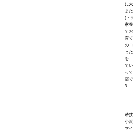
に大
また
(ト
家養
てお
育て
のコ
った
を、
てい
って
宿で
3…
若狭
小浜
マイ