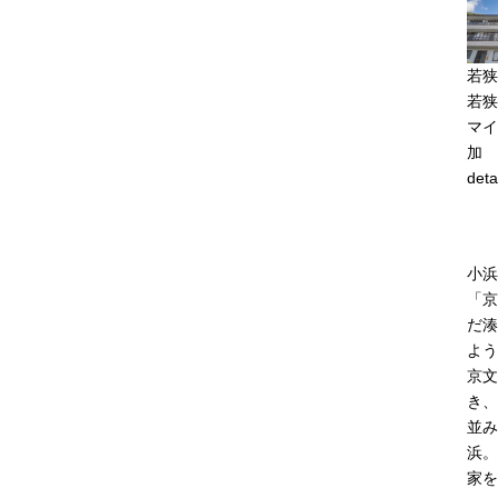
若狭
若狭
マイ
加
deta
小浜
「京
だ湊
よう
京文
き、
並み
浜。
家を