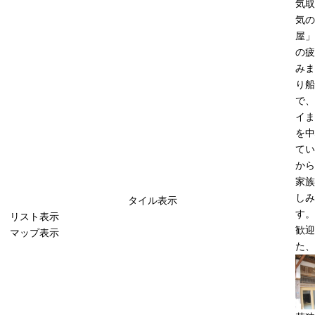
気取
気の
屋」
の疲
みま
り船
で、
イま
を中
てい
から
家族
しみ
タイル表示
す。
リスト表示
歓迎
マップ表示
た、