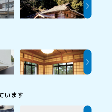
光協会 (
猟師の宿 美鹿家
Glanz 
ています
原子力の科学館「あっとほうむ」
国分寺 (