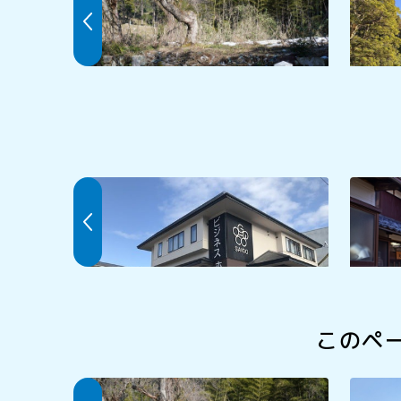
ビジネスホテル西郷
民宿な
このペ
准藩士屋敷跡
道の駅