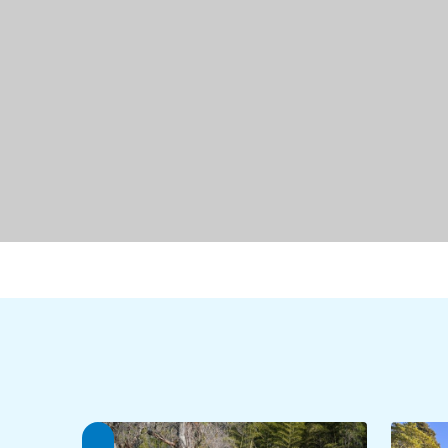
准藩士屋敷跡
彌美（