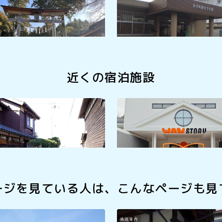
近くの宿泊施設
かよし家
ホテル WAN STORY
ージを見ている人は、
こんなページも見
「若狭美浜はまびより」
網元の民宿 浜乃家