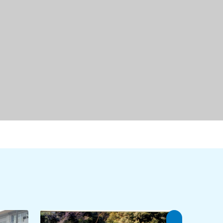
水生寺
レンタサ