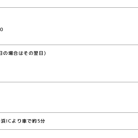
0
日の場合はその翌日)
り
浜ICより車で約5分