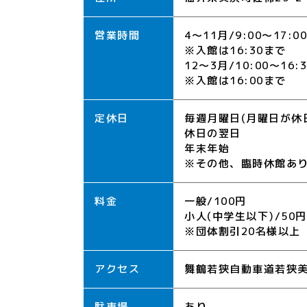
営業時間
4～11月/9:00～17:00
※入館は16:30まで
12～3月/10:00～16:3
※入館は16:00まで
定休日
毎週月曜日(月曜日が休
休日の翌日
年末年始
※その他、臨時休館あ
料金
一般/100円
小人(中学生以下)/50円
※団体割引20名様以上
アクセス
舞鶴若狭自動車道若狭美
駐車場
あり