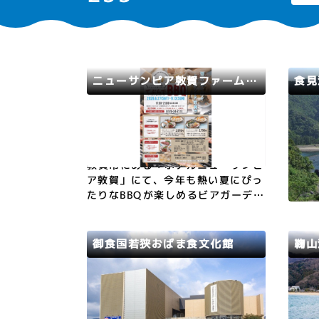
ニューサンピア敦賀ファームガーデン「てぶらでBBQ！」
食見
若狭路
敦賀市
若狭
2026年6月27日（土）〜9月13
夏の
日…
す。
狭湾
敦賀市にある「ホテルニューサンピ
味わ
ア敦賀」にて、今年も熱い夏にぴっ
たりなBBQが楽しめるビアガーデン
いか
が開催されます。（完全予約制で
す）正面駐車場横にテントを設置
し、夏季限定で営業されます。スタ
御食国若狭おばま食文化館
鞠山
ンダード／1人前・2,970円シーフ
ード／1人前・2,750円※2日前ま
若狭路
小浜市
若狭
で…
御食国若狭おばま食文化館には、食
遠浅
にまつわる歴史・文化や伝承料理な
パー