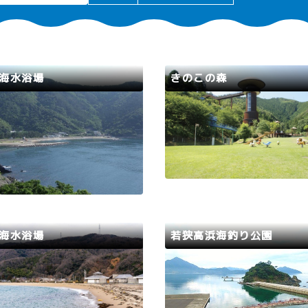
海水浴場
きのこの森
おおい町
路
若狭町
若狭路
若狭湾は海水浴客で賑わいま
特産品のきのこをモチーフに
心ゆくまで海で遊んだ後は、若
ーマパーク。シンボルのきの
の美味しいお魚を民宿や旅館で
ーは高さ30ｍの展望台をシ
って、夏の海を満喫してみては
ーエレベーターで一気に上昇
がでしょうか。
かな風と自然豊かな眺望が楽
す。広々とした芝生広場、全長
mのビッグスライダーや人工
リ用ゲレンデなど子供が大満
海水浴場
若狭高浜海釣り公園
路
敦賀市
若狭路
高浜町
の海水浴場で、近くに鞠山海遊
防波堤と釣り桟橋で一日中釣
クもあり釣り客に人気がありま
しめるスポット。貸し釣竿も