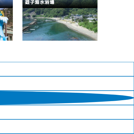
階建てのログハウスが10棟、ケビ
遊子海水浴場
ンが14棟、炊事場、シャワー、水
洗トイレ、コイン…
若狭路
若狭町
を与え
夏の若狭湾は海水浴客で賑わいま
そう」
す。心ゆくまで海で遊んだ後は、若
「福井
狭湾の美味しいお魚を民宿や旅館で
湾や三
味わって、夏の海を満喫してみては
いて学
いかがでしょうか。
、一日
ト。屋