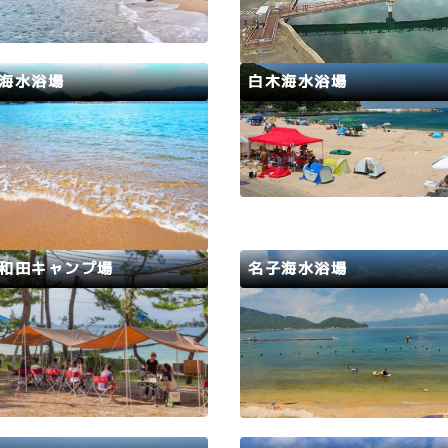
(数に限りがあります)、初心
気軽に釣りが楽しめます。ま
に架かった桟橋などの景観も
り場です。立ち入り禁止区域
海水浴場
白木海水浴場
ます。下記ページよりご確認
い。若狭高浜たびなび 海釣
路
小浜市
若狭路
敦賀市
とした浜を埋めつくす砂質の良
白い砂浜と水がとてもきれい
、海水浴場の多い小浜の中でも
ろです。
が随一です。岩場も美しく、釣
も最適で、旅情をかきたてる浜
す。目の前にふぐの養殖場が広
珍しい海水浴場です。
和田キャンプ場
名子海水浴場
路
高浜町
若狭路
敦賀市
場・照明・駐車場などの施設が
沖合いに釣りイカダがあり、
ており、若狭和田ビーチの海辺
れにオススメです。
適に過ごせるキャンプ場です。
約は下記ページのweb予約フォ
からお申し込み下さい若狭高浜