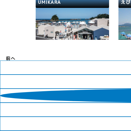
ん。閉鎖等の情報については「美浜
たび
UMIKARA
えび
海水浴場一覧」にてご確認くださ
い。https://wakasa-mihama.j
若狭路
高浜町
若狭
p/b…
漁港からの獲れたて魚介が店頭に並
202
ぶ「UMIKARA Market」 お土産に
（土
ピッタリのオリジナル特産品が並ぶ
なっ
ショップ「UMIKARA select」 新
すい
鮮な魚介や地元野菜を使ったメニュ
場が
ーが楽しめる「うみから食堂」 絶
ので
前へ
好のロケーションを楽しみながらお
めで
魚スナックが食せる屋上オープン…
域で