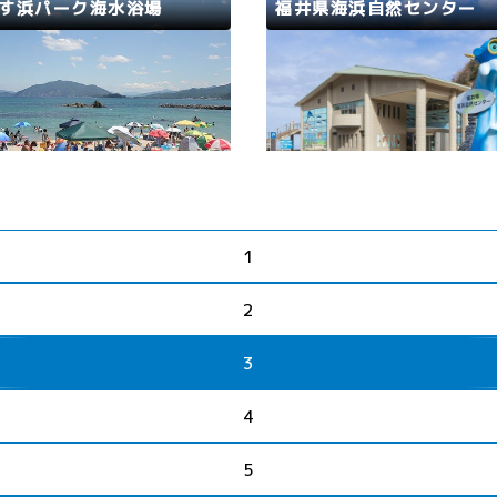
なび 若狭和田キャンプ場
す浜パーク海水浴場
福井県海浜自然センター
路
高浜町
若狭路
若狭町
5年海水浴場開設期間 7月12日
若狭の海にすむ魚に直接エサ
）～8月24日（日）広い階段に
ることができる「ふしぎな水
ているので砂が少なくて休みや
や、魚に触れることができる
ビーチです。磯遊びができる岩
の海にタッチしよう」、若狭
あり、ほどよい広さのビーチな
方五湖の生きものや環境につ
、小さいお子様連れにもおすす
ぶことができるコーナーなど
す。海水浴期間中のみ、砂浜全
いても飽きない体験型スポッ
1
BBQが可能なのも魅力のひ…
外では、初夏から秋にかけ…
2
3
4
5