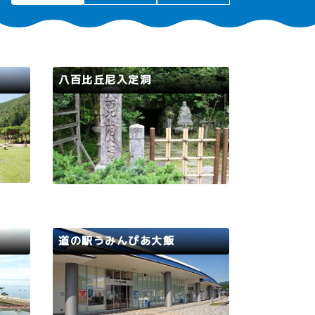
八百比丘尼入定洞
若狭路
小浜市
したテ
人魚の肉を食べて八百歳まで生きた
こタワ
という八百比丘尼伝説。全国を行脚
ースル
し、貧しい人を助け、椿の種をまき
、爽や
花を咲かせた後、若狭に戻り亡くな
しめま
ったという洞穴。当時を偲ぶ椿の花
460
が今も咲き誇り、健康長寿を願う
芝のソ
人々のお参りが今も絶えません。
足…
道の駅うみんぴあ大飯
おおい町
若狭路
りが楽
入口正面に広がる若狭湾の絶景とオ
あり
ープンデッキが魅力のフードコー