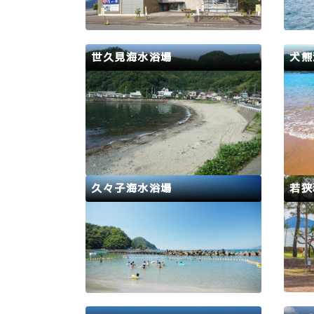
どを展示する「ミュージアム」、郷
す。
土料理などを作り味わう「キッチン
スタジオ」、若狭塗箸など伝統工芸
体験ができる「若狭工房」、癒しを
世久見海水浴場
犬熊
提供する「濱の湯」があり、若狭お
ばまの魅力を満喫できます…
若狭路
若狭町
若狭
夏の若狭湾は海水浴客で賑わいま
広々
す。心ゆくまで海で遊んだ後は、若
さは
狭湾の美味しいお魚を民宿や旅館で
犬熊
味わって、夏の海を満喫してみては
りに
いかがでしょうか。
辺で
がる
久々子海水浴場
若狭
若狭路
美浜町
若狭
美浜で最も歴史のある海水浴場で、
炊事
各種レジャーの起点でもあります。
整っ
ホテルから旅館、民宿まで宿泊施設
で快
も豊富。ファミリーに人気の海水浴
ご予
場です。2026年度は開設しませ
ーム