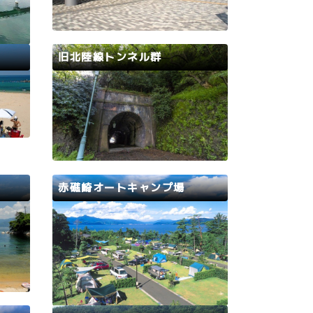
者から
ト、観光案内所、産地直送の野菜や
た、島
果実、おおい町の特産品、加工品な
良い釣
どが数多く並び休憩やお食事、お土
があり
産選びに最適。地元で水揚げされた
旧北陸線トンネル群
くださ
新鮮なお魚を使った海鮮丼や、地元
…
の食材を使ったジェラートが…
南越前町
若狭路
敦賀市
丹南
なとこ
明治29年(1896)、旧北陸線の敦賀
―福井間が開業しました。なかでも
険しい山々と急勾配が続く敦賀―今
庄間には12基のトンネルが掘ら
れ、そのうち11基が現在も残され
ています。トンネル群のほかにも築
赤礁崎オートキャンプ場
堤や橋梁、暗渠などの当時の鉄道遺
産が数多くあり、明治の土木技術の
おおい町
若狭路
粋…
家族連
美しい”若狭湾”を目の前に、潮騒の
音に目覚め、星空の下で楽しいバー
ベキューを満喫できるキャンプ場で
す。ゆったりとったオートキャンプ
場は80区画。別荘気分が味わえる2