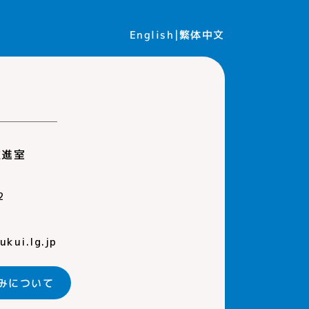
繁体中文
English
推進室
2
kui.lg.jp
みについて