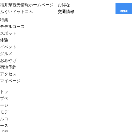
福井県観光情報ホームページ
お得な
ふくいドットコム
交通情報
MENU
特集
モデルコース
スポット
体験
イベント
グルメ
おみやげ
宿泊予約
アクセス
マイページ
トッ
プペ
ージ
モデ
ルコ
ース