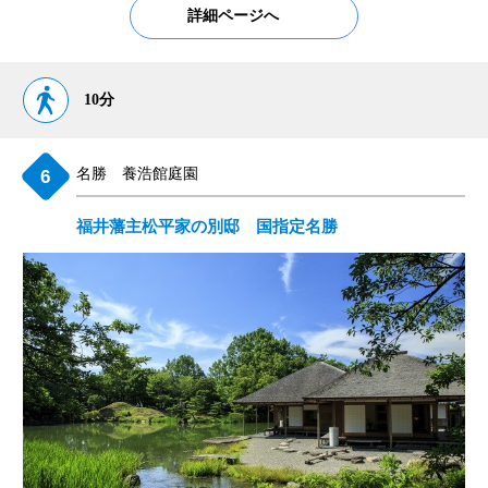
詳細ページへ
10分
名勝 養浩館庭園
福井藩主松平家の別邸 国指定名勝