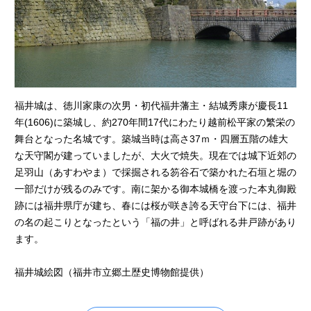
福井城は、徳川家康の次男・初代福井藩主・結城秀康が慶長11
年(1606)に築城し、約270年間17代にわたり越前松平家の繁栄の
舞台となった名城です。築城当時は高さ37ｍ・四層五階の雄大
な天守閣が建っていましたが、大火で焼失。現在では城下近郊の
足羽山（あすわやま）で採掘される笏谷石で築かれた石垣と堀の
一部だけが残るのみです。南に架かる御本城橋を渡った本丸御殿
跡には福井県庁が建ち、春には桜が咲き誇る天守台下には、福井
の名の起こりとなったという「福の井」と呼ばれる井戸跡があり
ます。
福井城絵図（福井市立郷土歴史博物館提供）