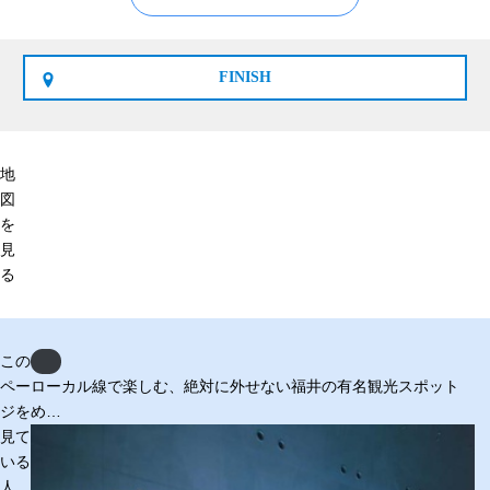
FINISH
地
図
を
見
る
この
Previous
】
ペー
ローカル線で楽しむ、絶対に外せない福井の有名観光スポット
福
ジを
め…
見て
いる
人