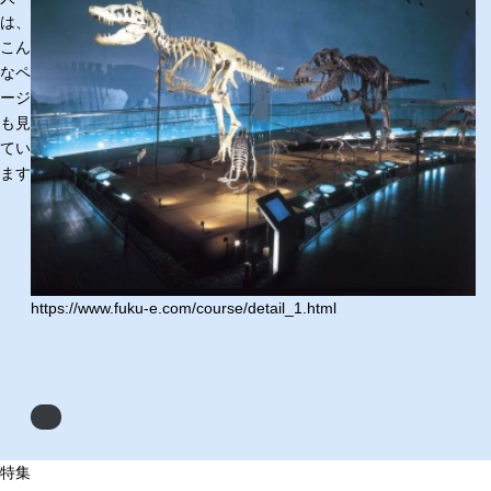
は、
こん
なペ
ージ
も見
てい
ます
https://www.fuku-e.com/course/detail_1.html
ht
Next
特集