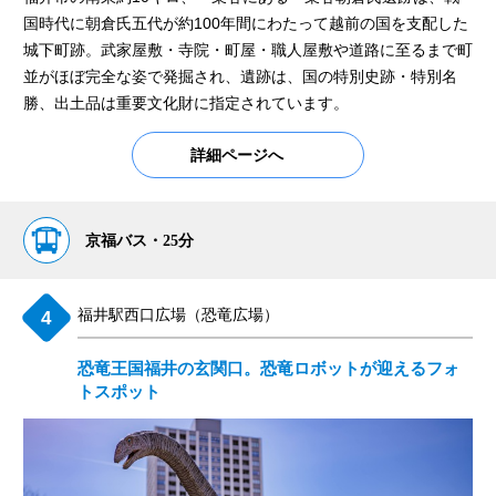
国時代に朝倉氏五代が約100年間にわたって越前の国を支配した
城下町跡。武家屋敷・寺院・町屋・職人屋敷や道路に至るまで町
並がほぼ完全な姿で発掘され、遺跡は、国の特別史跡・特別名
勝、出土品は重要文化財に指定されています。
詳細ページへ
京福バス・25分
福井駅西口広場（恐竜広場）
恐竜王国福井の玄関口。恐竜ロボットが迎えるフォ
トスポット