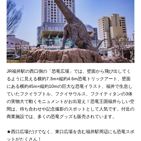
JR福井駅の西口側の「恐竜広場」では、壁面から飛び出してく
るように見える横約7.3m×縦約4.6m恐竜トリックアート、壁面
にある横約45m×縦約10mの巨大な恐竜イラスト、福井で生息し
ていたフクイラプトル、フクイサウルス、フクイティタンの3体
の実物大で動くモニュメントがお出迎え！恐竜王国福井らしい空
間は、待ち合わせや記念撮影のスポットとして人気です。付近の
商業施設では、多くの恐竜グッズも販売されています。
★西口広場だけでなく、東口広場を含む福井駅周辺にも恐竜スポ
ットがたくさん！