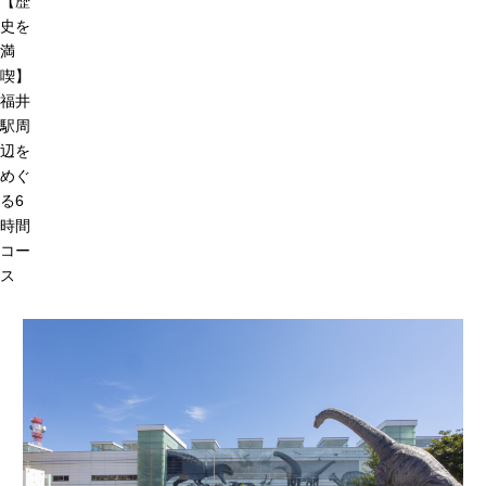
【歴
史を
満
喫】
福井
駅周
辺を
めぐ
る6
時間
コー
ス