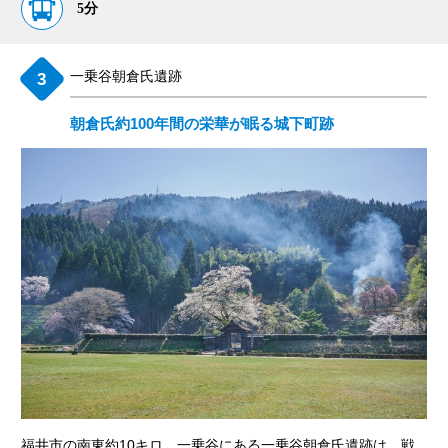
5分
一乗谷朝倉氏遺跡
朝倉氏約100年間の栄華が眠る城下町跡
福井市の南東約10キロ、一乗谷にある一乗谷朝倉氏遺跡は、戦