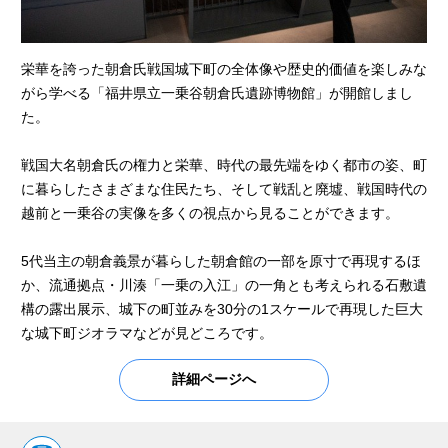
栄華を誇った朝倉氏戦国城下町の全体像や歴史的価値を楽しみな
がら学べる「福井県立一乗谷朝倉氏遺跡博物館」が開館しまし
た。
戦国大名朝倉氏の権力と栄華、時代の最先端をゆく都市の姿、町
に暮らしたさまざまな住民たち、そして戦乱と廃墟、戦国時代の
越前と一乗谷の実像を多くの視点から見ることができます。
5代当主の朝倉義景が暮らした朝倉館の一部を原寸で再現するほ
か、流通拠点・川湊「一乗の入江」の一角とも考えられる石敷遺
構の露出展示、城下の町並みを30分の1スケールで再現した巨大
な城下町ジオラマなどが見どころです。
詳細ページへ