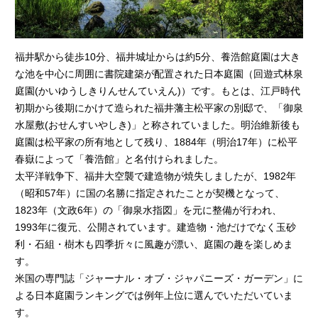
福井駅から徒歩10分、福井城址からは約5分、養浩館庭園は大き
な池を中心に周囲に書院建築が配置された日本庭園（回遊式林泉
庭園(かいゆうしきりんせんていえん)）です。もとは、江戸時代
初期から後期にかけて造られた福井藩主松平家の別邸で、「御泉
水屋敷(おせんすいやしき)」と称されていました。明治維新後も
庭園は松平家の所有地として残り、1884年（明治17年）に松平
春嶽によって「養浩館」と名付けられました。
太平洋戦争下、福井大空襲で建造物が焼失しましたが、1982年
（昭和57年）に国の名勝に指定されたことが契機となって、
1823年（文政6年）の「御泉水指図」を元に整備が行われ、
1993年に復元、公開されています。建造物・池だけでなく玉砂
利・石組・樹木も四季折々に風趣が漂い、庭園の趣を楽しめま
す。
米国の専門誌「ジャーナル・オブ・ジャパニーズ・ガーデン」に
よる日本庭園ランキングでは例年上位に選んでいただいていま
す。