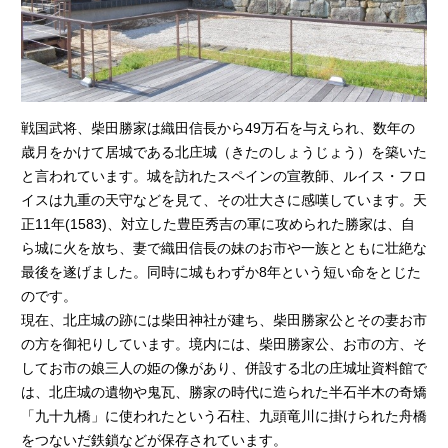
戦国武将、柴田勝家は織田信長から49万石を与えられ、数年の
歳月をかけて居城である北庄城（きたのしょうじょう）を築いた
と言われています。城を訪れたスペインの宣教師、ルイス・フロ
イスは九重の天守などを見て、その壮大さに感嘆しています。天
正11年(1583)、対立した豊臣秀吉の軍に攻められた勝家は、自
ら城に火を放ち、妻で織田信長の妹のお市や一族とともに壮絶な
最後を遂げました。同時に城もわずか8年という短い命をとじた
のです。
現在、北庄城の跡には柴田神社が建ち、柴田勝家公とその妻お市
の方を御祀りしています。境内には、柴田勝家公、お市の方、そ
してお市の娘三人の姫の像があり、併設する北の庄城址資料館で
は、北庄城の遺物や鬼瓦、勝家の時代に造られた半石半木の奇矯
「九十九橋」に使われたという石柱、九頭竜川に掛けられた舟橋
をつないだ鉄鎖などが保存されています。