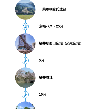
一乗谷朝倉氏遺跡
京福バス・25分
福井駅西口広場（恐竜広場）
5分
福井城址
10分