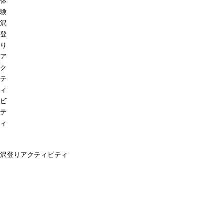
体
験
沢
登
り
ア
ク
テ
ィ
ビ
テ
ィ
沢登りアクティビティ