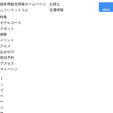
福井県観光情報ホームページ
お得な
ふくいドットコム
交通情報
MENU
特集
モデルコース
スポット
体験
イベント
グルメ
おみやげ
宿泊予約
アクセス
マイページ
ト
ッ
プ
ペ
ー
ジ