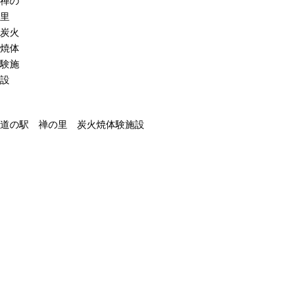
禅の
里
炭火
焼体
験施
設
道の駅 禅の里 炭火焼体験施設