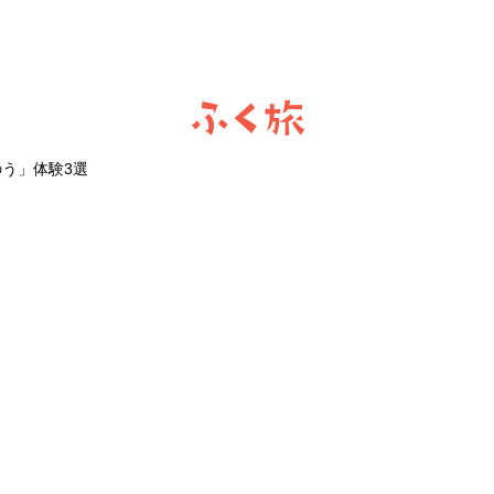
ふく旅
う」体験3選