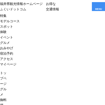
福井県観光情報ホームページ
お得な
ふくいドットコム
交通情報
MENU
特集
モデルコース
スポット
体験
イベント
グルメ
おみやげ
宿泊予約
アクセス
マイページ
トッ
プペ
ージ
グル
メ
御料