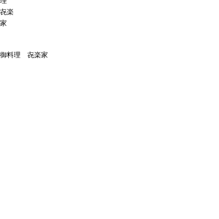
理
㐂楽
家
御料理 㐂楽家