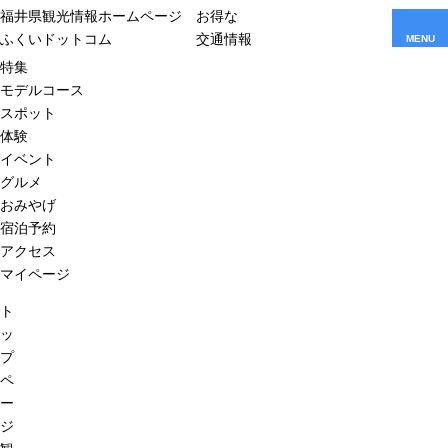
福井県観光情報ホームページ
お得な
ふくいドットコム
交通情報
MENU
特集
モデルコース
スポット
体験
イベント
グルメ
おみやげ
宿泊予約
アクセス
マイページ
ト
ッ
プ
ペ
ー
ジ