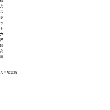
観
光
ス
ポ
ッ
ト
六
呂
師
高
原
六呂師高原