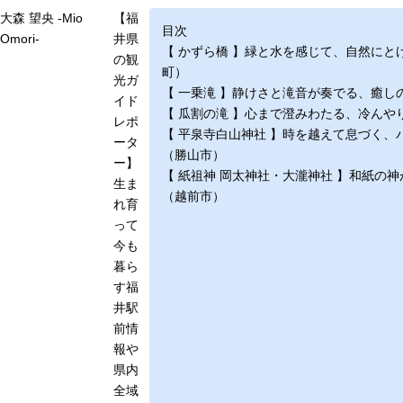
大森 望央 -Mio
【福
目次
Omori-
井県
【 かずら橋 】緑と水を感じて、自然にと
の観
町）
光ガ
【 一乗滝 】静けさと滝音が奏でる、癒し
イド
【 瓜割の滝 】心まで澄みわたる、冷んや
レポ
【 平泉寺白山神社 】時を越えて息づく、
ータ
（勝山市）
ー】
【 紙祖神 岡太神社・大瀧神社 】和紙の
生ま
（越前市）
れ育
って
今も
暮ら
す福
井駅
前情
報や
県内
全域