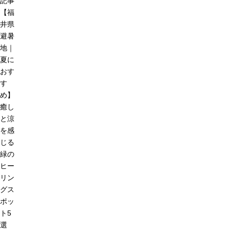
記事
【福
井県
避暑
地｜
夏に
おす
す
め】
癒し
と涼
を感
じる
緑の
ヒー
リン
グス
ポッ
ト5
選