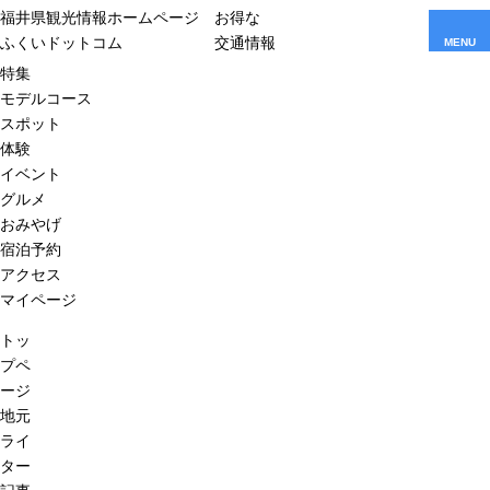
福井県観光情報ホームページ
お得な
ふくいドットコム
交通情報
MENU
特集
モデルコース
スポット
体験
イベント
グルメ
おみやげ
宿泊予約
アクセス
マイページ
トッ
プペ
ージ
地元
ライ
ター