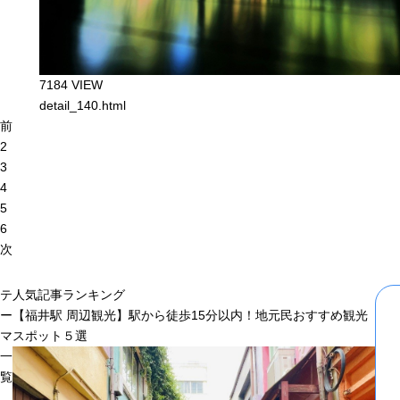
7184 VIEW
detail_140.html
前
2
3
4
5
6
次
テ
人気記事ランキング
ー
【福井駅 周辺観光】駅から徒歩15分以内！地元民おすすめ観光
マ
スポット５選
一
覧