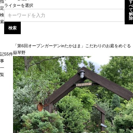
指
す
ライターを選択
べ
定
て
解
検
除
索
検索
「第6回オープンガーデンinたかはま」こだわりのお庭をめぐる
嶽琴野
記
55
件
事
一
覧