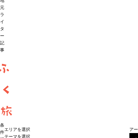
地
元
ラ
イ
タ
ー
記
事
ふ
く
旅
条
エリアを選択
アー
件
テーマを選択