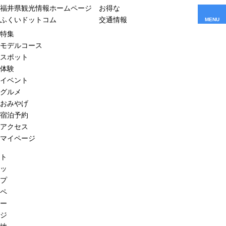
福井県観光情報ホームページ
お得な
ふくいドットコム
交通情報
MENU
特集
モデルコース
スポット
体験
イベント
グルメ
おみやげ
宿泊予約
アクセス
マイページ
ト
ッ
プ
ペ
ー
ジ