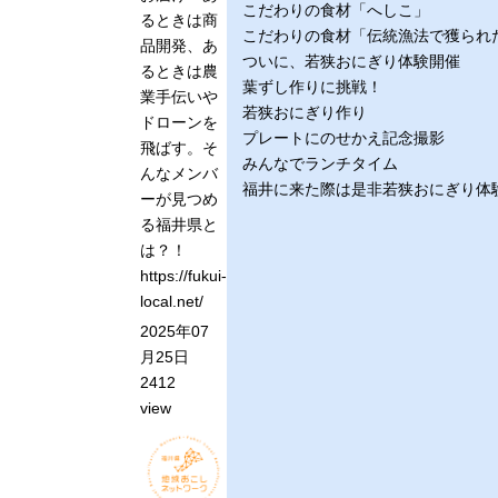
こだわりの食材「へしこ」
るときは商
こだわりの食材「伝統漁法で獲られ
品開発、あ
ついに、若狭おにぎり体験開催
るときは農
葉ずし作りに挑戦！
業手伝いや
若狭おにぎり作り
ドローンを
プレートにのせかえ記念撮影
飛ばす。そ
みんなでランチタイム
んなメンバ
福井に来た際は是非若狭おにぎり体
ーが見つめ
る福井県と
は？！
https://fukui-
local.net/
2025年07
月25日
2412
view