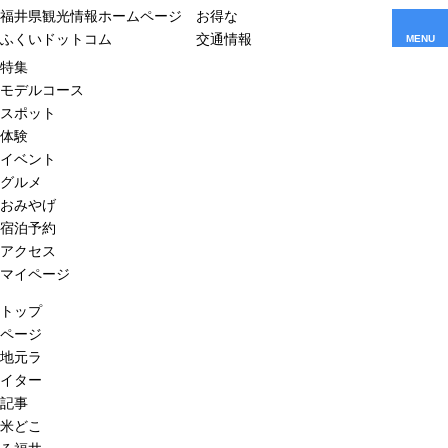
福井県観光情報ホームページ
お得な
ふくいドットコム
交通情報
MENU
特集
モデルコース
スポット
体験
イベント
グルメ
おみやげ
宿泊予約
アクセス
マイページ
トップ
ページ
地元ラ
イター
記事
米どこ