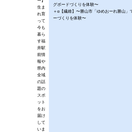
ー】
グボードづくりを体験〜
生ま
＋α【繊維】〜勝山市「ゆめおーれ勝山」
れ育
ーづくりを体験〜
って
今も
暮ら
す福
井駅
前情
報や
県内
全域
の話
題の
スポ
ット
をお
届け
して
いま