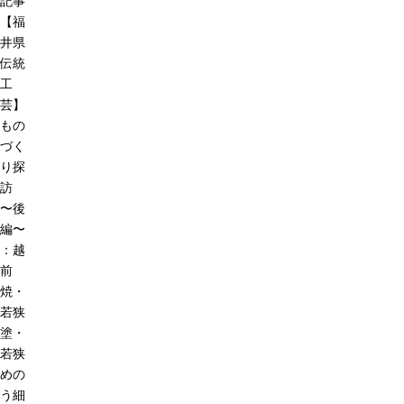
記事
【福
井県
伝統
工
芸】
もの
づく
り探
訪
〜後
編〜
：越
前
焼・
若狭
塗・
若狭
めの
う細