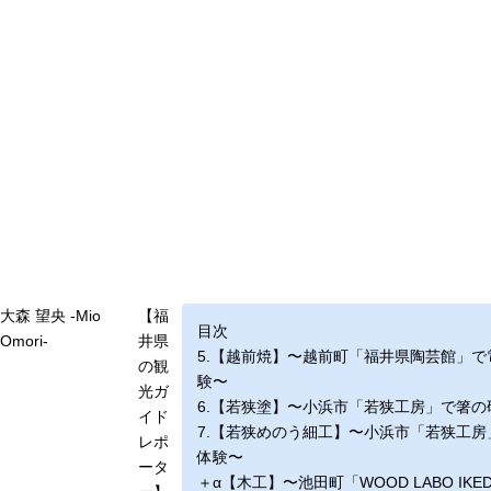
大森 望央 -Mio
【福
目次
Omori-
井県
5.【越前焼】〜越前町「福井県陶芸館」
の観
験〜
光ガ
6.【若狭塗】〜小浜市「若狭工房」で箸
イド
7.【若狭めのう細工】〜小浜市「若狭工
レポ
体験〜
ータ
＋α【木工】〜池田町「WOOD LABO IK