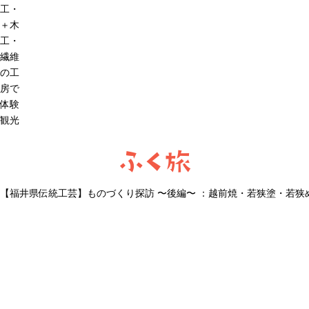
工・
＋木
工・
繊維
の工
房で
体験
観光
ふく旅
【福井県伝統工芸】ものづくり探訪 〜後編〜 ：越前焼・若狭塗・若