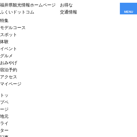
福井県観光情報ホームページ
お得な
ふくいドットコム
交通情報
MENU
特集
モデルコース
スポット
体験
イベント
グルメ
おみやげ
宿泊予約
アクセス
マイページ
トッ
プペ
ージ
地元
ライ
ター