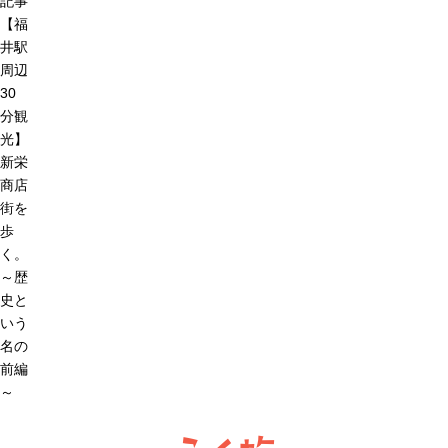
記事
【福
井駅
周辺
30
分観
光】
新栄
商店
街を
歩
く。
～歴
史と
いう
名の
前編
～