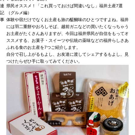
連
県民オススメ！「これ買っておけば間違いなし」福井土産7選
記
（グルメ編）
事
体験や宿だけでなくお土産も旅の醍醐味のひとつですよね。福井
には羽二重餅やおろしそば、越前ガニなどの買いたくなっちゃう
お土産がたくさんありますが、今回は福井県民が自信をもってオ
ススメする、お菓子・スイーツや伝統の薬味などの福井らしさあ
ふれる食のお土産を7つご紹介します。
自分で召し上がるもよし、お友達に渡してシェアするもよし。見
つけたらぜひ手に取ってみてください。