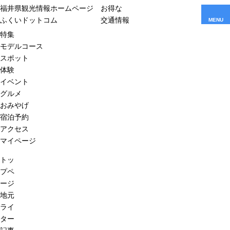
福井県観光情報ホームページ
お得な
ふくいドットコム
交通情報
MENU
特集
モデルコース
スポット
体験
イベント
グルメ
おみやげ
宿泊予約
アクセス
マイページ
トッ
プペ
ージ
地元
ライ
ター