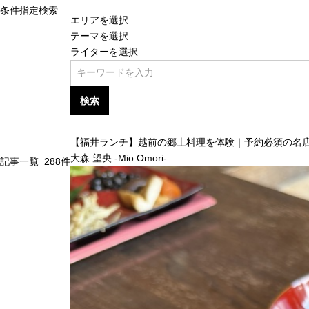
条件指定検索
エリアを選択
テーマを選択
ライターを選択
検索
【福井ランチ】越前の郷土料理を体験｜予約必須の名店
大森 望央 -Mio Omori-
記事一覧
288
件