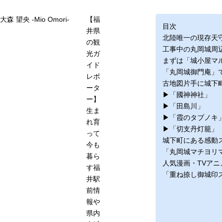
大森 望央 -Mio Omori-
【福
目次
井県
北陸唯一の現存天
の観
工事中の丸岡城周
光ガ
まずは「城小屋マ
イド
「丸岡城御門庵」
レポ
古地図片手に城下
ータ
▶︎「國神神社」
ー】
▶︎「田島川」
生ま
▶︎「霞のタブノキ
れ育
▶︎「切支丹灯籠」
って
城下町にある感動
今も
「丸岡城マチヨリ
暮ら
人気漫画・TVア
す福
「重ね捺し御城印
井駅
前情
報や
県内