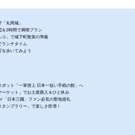
守「丸岡城」
辺を2時間で満喫プラン
ルコ」で城下町散策の準備
でランチタイム
町を歩いてみよう
」
スポット「一筆啓上 日本一短い手紙の館」へ
マーケット」でお土産購入＆ひと休み
ニメ「日本三國」ファン必見の聖地巡礼
スタンプラリー」で楽しさ倍増！