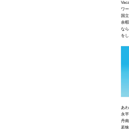
Va
ワー
国立
余暇
なら
をし
あわ
永平
丹南
若狭