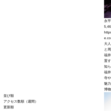
永平
5,46
http
e.co
大人
と周
福井
置す
知ら
福井
寺や
魅力
博物
並び順
アクセス数順（週間）
更新順