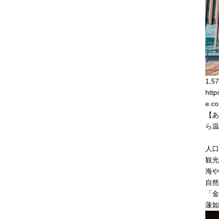
1,57
http
e.co
【あ
ら温
あ
人口
観光
海や
自然
「金
蓮如