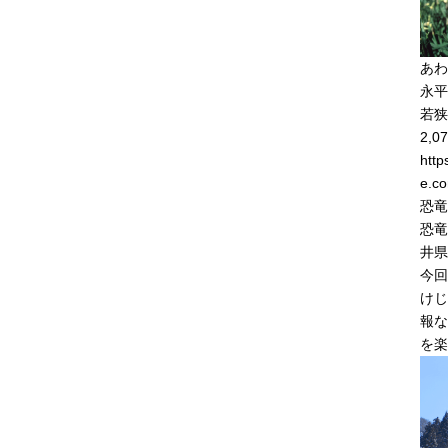
あわ
永平
若狭
2,07
http
e.co
恐竜
恐竜
井県
今回
けじ
報な
を楽