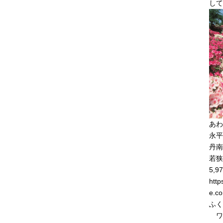
して
あわ
永平
丹南
若狭
5,97
http
e.co
ふく
ワー