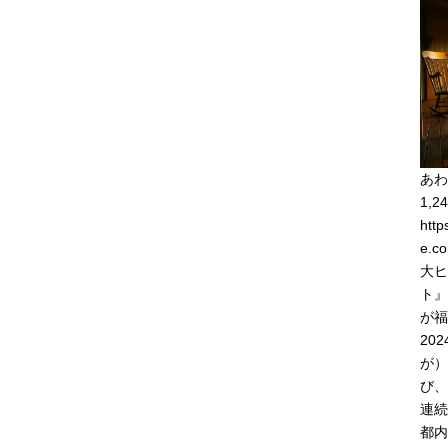
あわ
1,24
http
e.co
大ヒ
ト』
が福
20
が）
び、
連続
都内