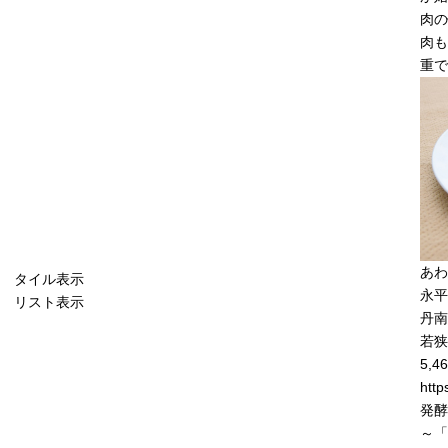
肉の
肉も
重で
あわ
タイル表示
永平
リスト表示
丹南
若狭
5,46
http
発酵
～「