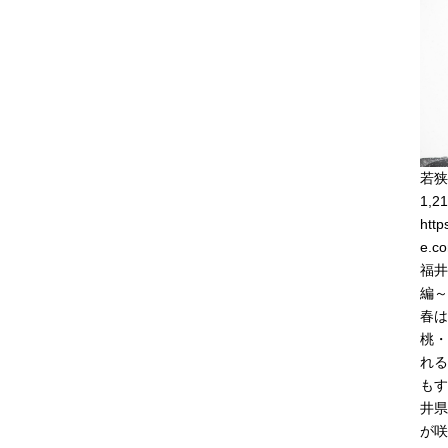
若狭
1,21
http
e.co
福井
編～
春は
桃・
れる
もす
井県
が咲