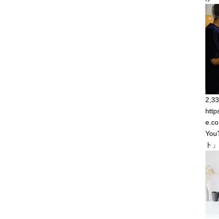
2,33
http
e.co
Yo
ト」