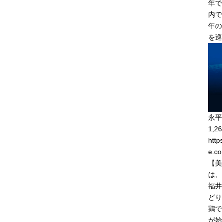
年で
内で
年の
を巡
永平
1,26
http
e.c
【美
は、
福井
どり
鶏で
が始