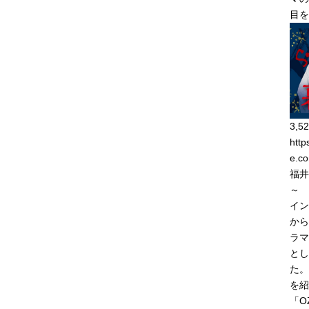
目を
3,52
http
e.co
福井
～
イン
から
ラマ
とし
た。
を紹
「O