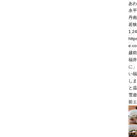
あわ
永平
丹南
若狭
1,24
http
e.co
越前
福井
に」
い福
しま
と温
雪遊
前エ