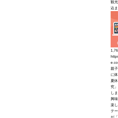
観光
込ま
1,76
http
e.co
親子
に体
夏休
究」
しま
興味
楽し
テー
が「