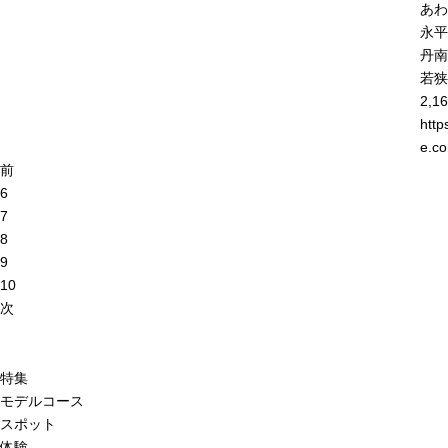
あわ
永平
丹南
若狭
2,16
http
e.co
前
6
7
8
9
10
次
特集
モデルコース
スポット
体験