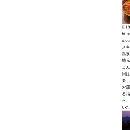
6,18
http
e.co
スキ
温泉
地元
こん
回は
楽し
お届
る福
ら、
いた