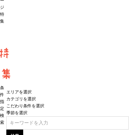
ー
ジ
特
集
特
集
条
エリアを選択
件
カテゴリを選択
指
こだわり条件を選択
定
季節を選択
検
索