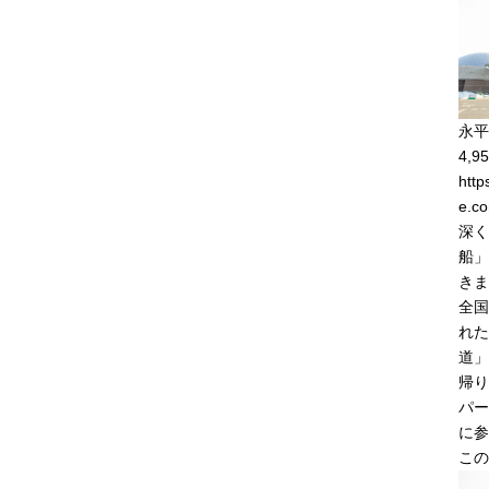
永平
4,95
http
e.co
深く
船」
きま
全国
れた
道」
帰り
パー
に参
この