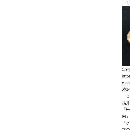
しく
1,94
http
e.co
渋沢
２
福井
「松
内」
「水
マの