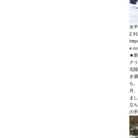
永平
2,91
http
e.co
★新
クリ
北陸
き酒
ち。
月、
まし
立ち
の手