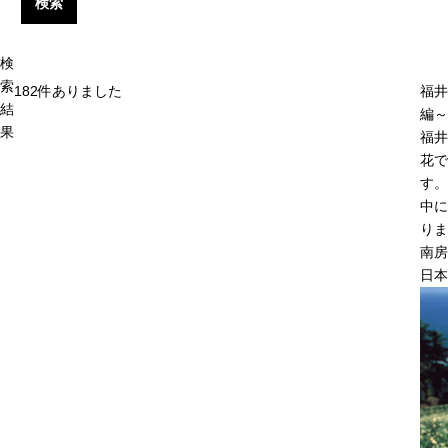
検索
検
索
182
件ありました
福井
結
編～
果
福井
花で
す。
中に
りま
南房
日本