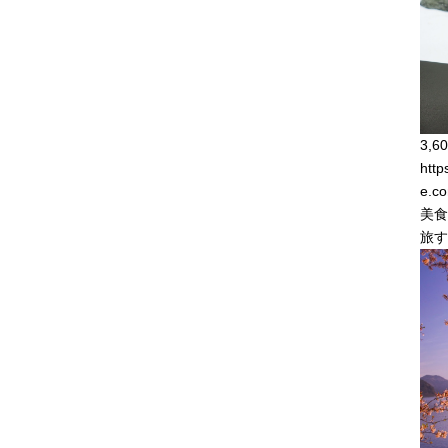
3,60
http
e.co
美食観
旅す