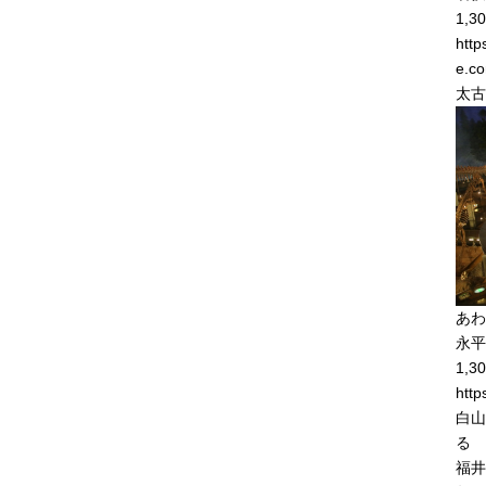
1,30
http
e.co
太古
あわ
永平
1,30
http
白山
る
福井